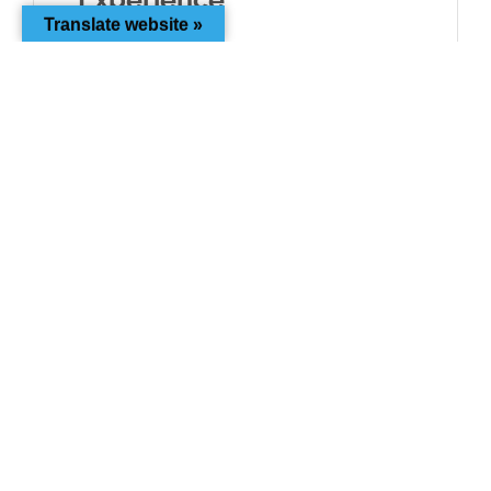
Translate website »
Uncategorized
Nunc pretium mattis lacus. Ut quis porta
quam, sit amet dapibus velit. In porttitor,
dolor non imperdiet iaculis, nisl dui suscipit
libero, a vestibulum risus urna ac orci.
Maecenas arcu ligula, sagittis eu velit sit amet,
imperdiet molestie ligula. Aliquam …
Read More
cedricdw
March 27, 2017